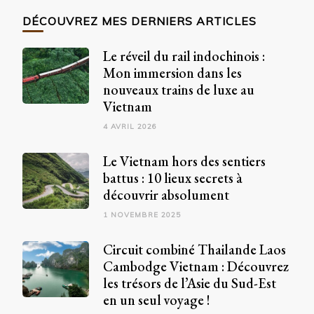
chose
DÉCOUVREZ MES DERNIERS ARTICLES
?
Le réveil du rail indochinois :
Mon immersion dans les
nouveaux trains de luxe au
Vietnam
4 AVRIL 2026
Le Vietnam hors des sentiers
battus : 10 lieux secrets à
découvrir absolument
1 NOVEMBRE 2025
Circuit combiné Thailande Laos
Cambodge Vietnam : Découvrez
les trésors de l’Asie du Sud-Est
en un seul voyage !