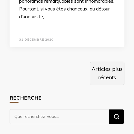
panoramas remarquables sont innombrables.
Pourtant, si vous êtes chanceux, au détour
d’une visite, …
31 DÉCEMBRE 2020
Navigation
Articles plus
des
récents
articles
RECHERCHE
Vous
recherchiez
quelque