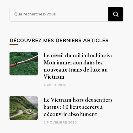
Vous
recherchiez
quelque
chose
DÉCOUVREZ MES DERNIERS ARTICLES
?
Le réveil du rail indochinois :
Mon immersion dans les
nouveaux trains de luxe au
Vietnam
4 AVRIL 2026
Le Vietnam hors des sentiers
battus : 10 lieux secrets à
découvrir absolument
1 NOVEMBRE 2025