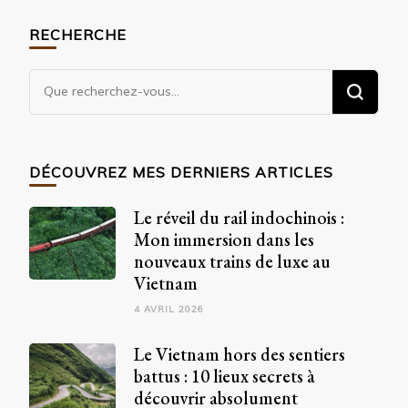
RECHERCHE
Vous
recherchiez
quelque
chose
DÉCOUVREZ MES DERNIERS ARTICLES
?
Le réveil du rail indochinois :
Mon immersion dans les
nouveaux trains de luxe au
Vietnam
4 AVRIL 2026
Le Vietnam hors des sentiers
battus : 10 lieux secrets à
découvrir absolument