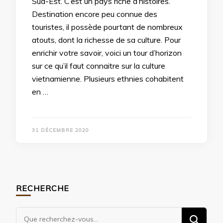
Sud-Est. C’est un pays riche d’histoires.
Destination encore peu connue des
touristes, il possède pourtant de nombreux
atouts, dont la richesse de sa culture. Pour
enrichir votre savoir, voici un tour d’horizon
sur ce qu’il faut connaitre sur la culture
vietnamienne. Plusieurs ethnies cohabitent
en …
31 DÉCEMBRE 2020
RECHERCHE
Vous