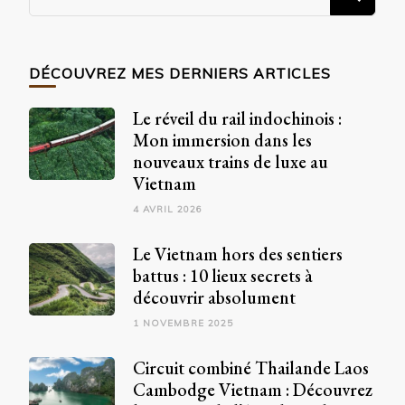
recherchiez
quelque
chose
DÉCOUVREZ MES DERNIERS ARTICLES
?
Le réveil du rail indochinois :
Mon immersion dans les
nouveaux trains de luxe au
Vietnam
4 AVRIL 2026
Le Vietnam hors des sentiers
battus : 10 lieux secrets à
découvrir absolument
1 NOVEMBRE 2025
Circuit combiné Thailande Laos
Cambodge Vietnam : Découvrez