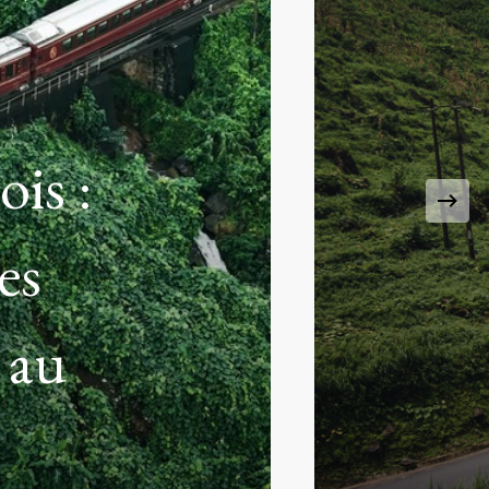
iers
s à
t