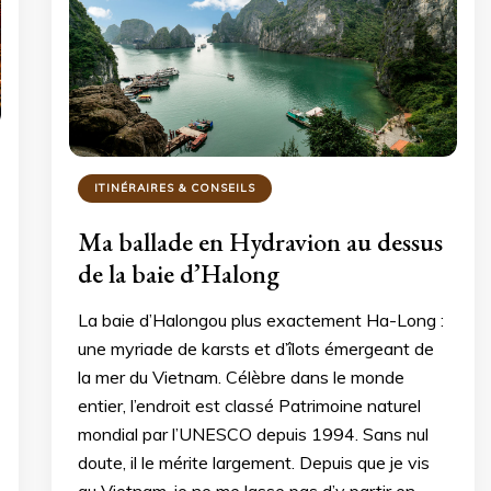
ITINÉRAIRES & CONSEILS
Ma ballade en Hydravion au dessus
de la baie d’Halong
La baie d’Halongou plus exactement Ha-Long :
une myriade de karsts et d’îlots émergeant de
la mer du Vietnam. Célèbre dans le monde
entier, l’endroit est classé Patrimoine naturel
mondial par l’UNESCO depuis 1994. Sans nul
doute, il le mérite largement. Depuis que je vis
au Vietnam, je ne me lasse pas d’y partir en …