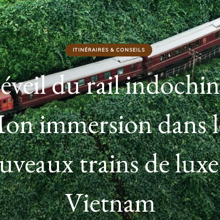
ITINÉRAIRES & CONSEILS
Vietnam hors des sent
ttus : 10 lieux secret
découvrir absolumen