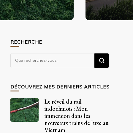
RECHERCHE
Vous
recherchiez
quelque
chose
DÉCOUVREZ MES DERNIERS ARTICLES
?
Le réveil du rail
indochinois : Mon
immersion dans les
nouveaux trains de luxe au
Vietnam