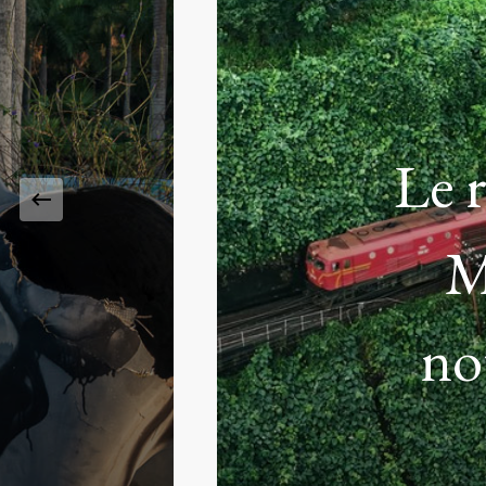
Le 
ba